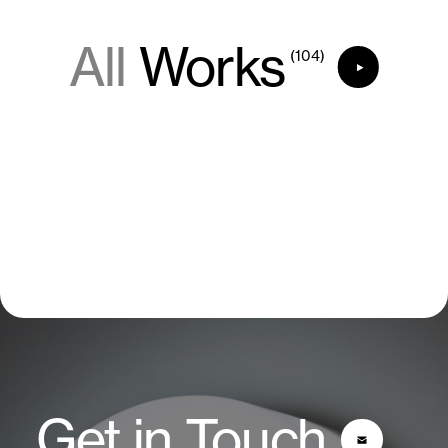
All
Works
(104)
Get in Touch