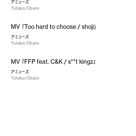
アミューズ
Yutaka Obara
MV 『Too hard to choose / shoji』
アミューズ
Yutaka Obara
MV 『FFP feat. C&K / s**t kingz』
アミューズ
Yutaka Obara