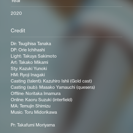
Year
2020
Credit
Dir: Tsugihisa Tanaka
DP: Orie Ichihashi
Light: Takuya Sakimoto
Art: Takako Mikami
Sty: Kazuki Yunoki
HM: Ryoji Inagaki
Casting (talent): Kazuhiro Ishii (Gold cast)
Casting (sub): Masako Yamauchi (quesera)
Offline: Noritaka Imamura
Online: Kaoru Suzuki (interfield)
MA: Temujin Shimizu
Music: Toru Midorikawa
Pr: Takafumi Moriyama