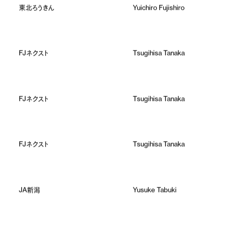
東北ろうきん
Yuichiro Fujishiro
FJネクスト
Tsugihisa Tanaka
FJネクスト
Tsugihisa Tanaka
FJネクスト
Tsugihisa Tanaka
JA新潟
Yusuke Tabuki