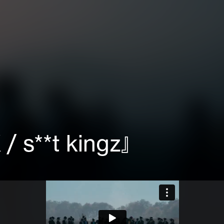
/ s**t kingz』