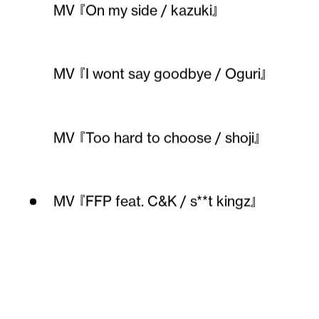
MV 『On my side / kazuki』
MV 『I wont say goodbye / Oguri』
MV 『Too hard to choose / shoji』
MV 『FFP feat. C&K / s**t kingz』