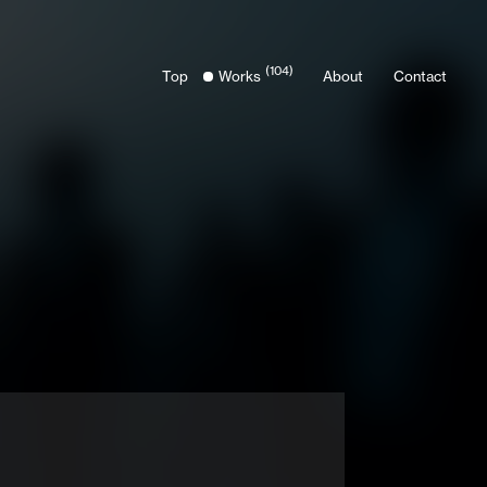
(104)
Top
Works
About
Contact