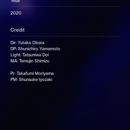
Year
2020
Credit
Dir: Yutaka Obara
DP: Shunichiro Yamamoto
Light: Tatsuniwa Doi
MA: Temujin Shimizu
Pr: Takafumi Moriyama
PM: Shunsuke Iyozaki