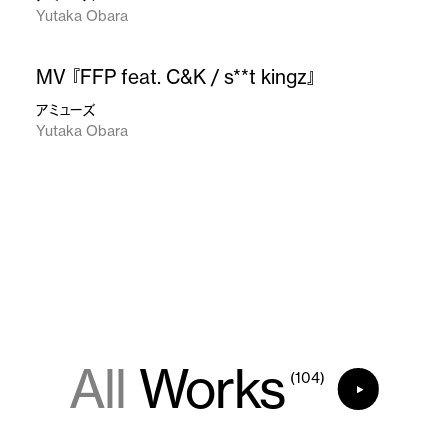
Yutaka Obara
MV 『FFP feat. C&K / s**t kingz』
アミューズ
Yutaka Obara
All
Works
(104)