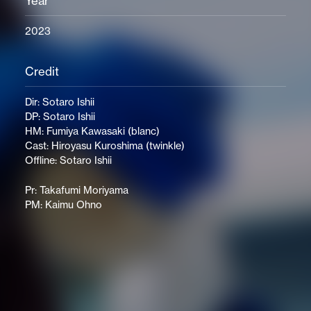
Year
2023
Credit
Dir: Sotaro Ishii
DP: Sotaro Ishii
HM: Fumiya Kawasaki (blanc)
Cast: Hiroyasu Kuroshima (twinkle)
Offline: Sotaro Ishii
Pr: Takafumi Moriyama
PM: Kaimu Ohno