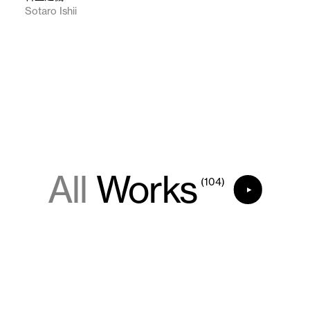
Sotaro Ishii
All
Works
(104)