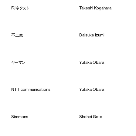
FJネクスト
Takeshi Kogahara
不二家
Daisuke Izumi
ヤーマン
Yutaka Obara
NTT communications
Yutaka Obara
Simmons
Shohei Goto