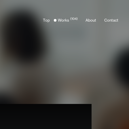
(104)
Top
Works
About
Contact