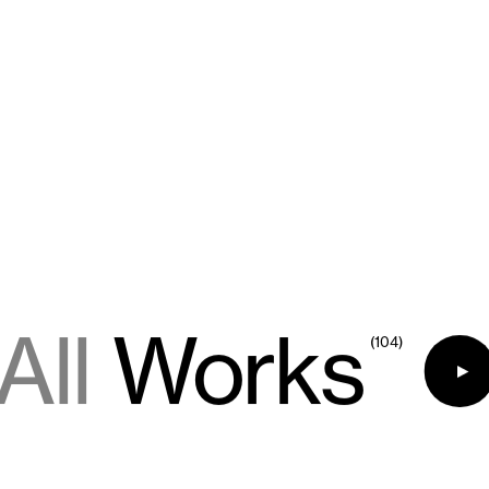
All
Works
(104)