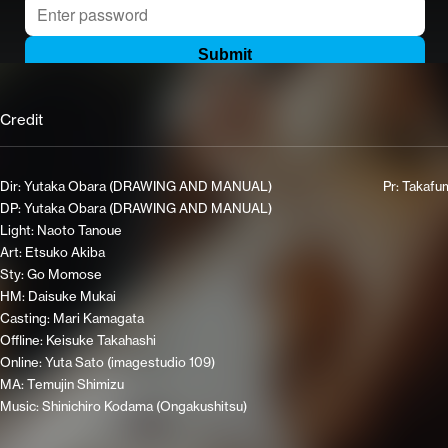
Credit
Dir: Yutaka Obara (DRAWING AND MANUAL)
Pr: Takafu
DP: Yutaka Obara (DRAWING AND MANUAL)
Light: Naoto Tanoue
Art: Etsuko Akiba
Sty: Go Momose
HM: Daisuke Mukai
Casting: Mari Kamagata
Offline: Keisuke Takahashi
Online: Yuta Sato (imagestudio 109)
MA: Temujin Shimizu
Music: Shinichiro Kodama (Ongakushitsu)