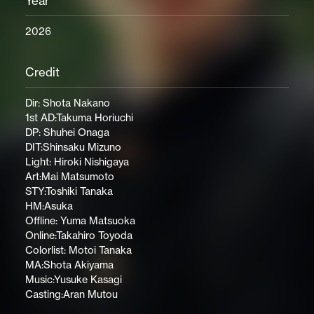
Year
2026
Credit
Dir: Shota Nakano
1st AD:Takuma Horiuchi
DP: Shuhei Onaga
DIT:Shinsaku Mizuno
Light: Hiroki Nishigaya
Art:Mai Matsumoto
STY:Toshiki Tanaka
HM:Asuka
Offline: Yuma Matsuoka
Online:Takahiro Toyoda
Colorlist: Motoi Tanaka
MA:Shota Akiyama
Music:Yusuke Kasagi
Casting:Aran Mutou