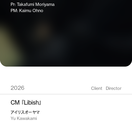
Pr: Takafumi Moriyama
PM: Kaimu Ohno
2026
Client
Director
CM 『Libish』
アイリスオーヤマ
Yu Kawakami