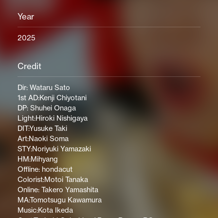
Year
2025
Credit
Dir: Wataru Sato
1st AD:Kenji Chiyotani
DP: Shuhei Onaga
Light:Hiroki Nishigaya
DIT:Yusuke Taki
Art:Naoki Soma
STY:Noriyuki Yamazaki
HM:Mihyang
Offline: hondacut
Colorist:Motoi Tanaka
Online: Takero Yamashita
MA:Tomotsugu Kawamura
Music:Kota Ikeda