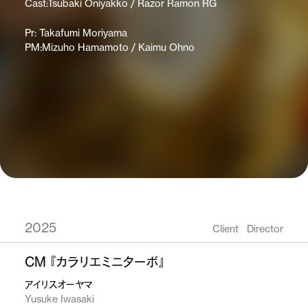
Cast:Tsubaki Oniyakko / Razor Ramon RG
Pr: Takafumi Moriyama
PM:Mizuho Hamamoto / Kaimu Ohno
2025
Client
Director
CM 『カラリエミニターボ』
アイリスオーヤマ
Yusuke Iwasaki