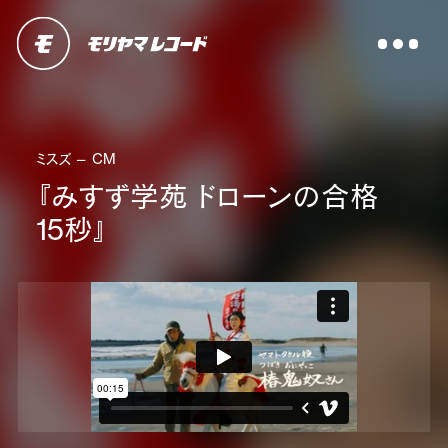
ミスズ — CM
『みすず学苑 ドローンの合格
15秒』