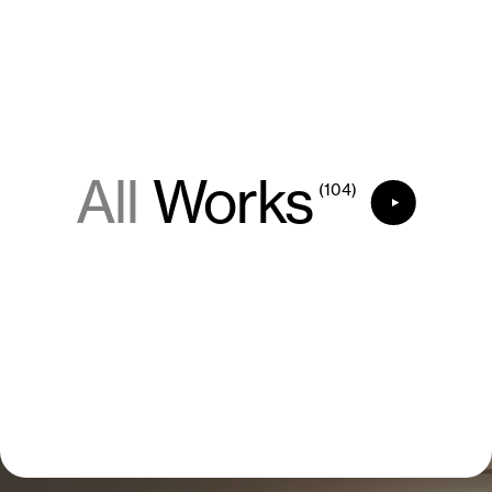
All
Works
(104)