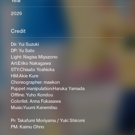
Year
2026
Credit
Dir: Yui Suzuki
DP: Yu Sato
Light: Nagisa Miyazono
Art:Eriko Nakagawa
STY:Chisato Yoshioka
HM:Akie Kure
Choreographer: maekon
Puppet manipulation:Haruka Yamada
Offline: Yuho Kondou
Colorlist: Anna Fukasawa
Music:Yuumi Kanemitsu
Pr: Takafumi Moriyama / Yuki Shiromi
PM: Kaimu Ohno