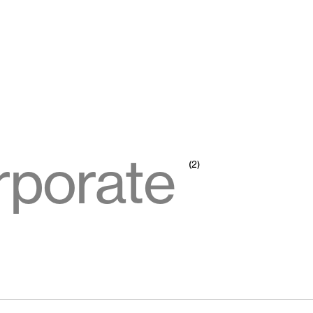
rporate
(2)