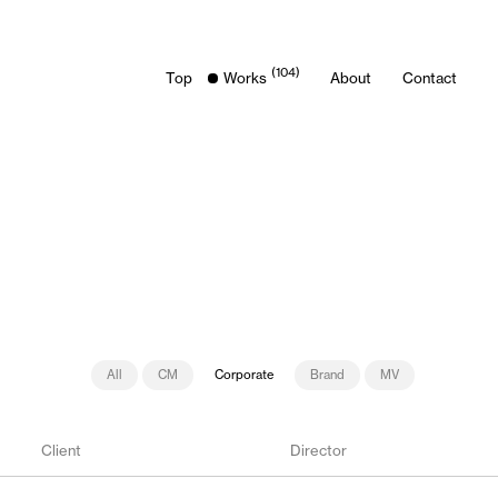
(104)
Top
Works
About
Contact
All
CM
Corporate
Brand
MV
Client
Director