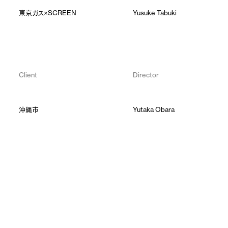
東京ガス×SCREEN
Yusuke Tabuki
Client
Director
沖縄市
Yutaka Obara